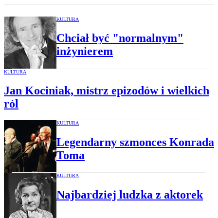
KULTURA
Chciał być "normalnym"
inżynierem
KULTURA
Jan Kociniak, mistrz epizodów i wielkich
ról
KULTURA
Legendarny szmonces Konrada
Toma
KULTURA
Najbardziej ludzka z aktorek