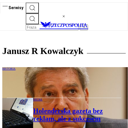
Serwisy
Janusz R Kowalczyk
HISTORIA
Mecenas Jacek Kondracki o aferze
mięsnej
MEDIA
Holenderska gazeta bez
reklam, ale z sukcesem