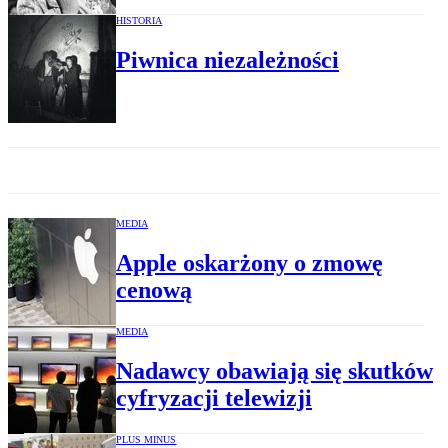
HISTORIA
Piwnica niezależności
MEDIA
Apple oskarżony o zmowę
cenową
MEDIA
Nadawcy obawiają się skutków
cyfryzacji telewizji
PLUS MINUS