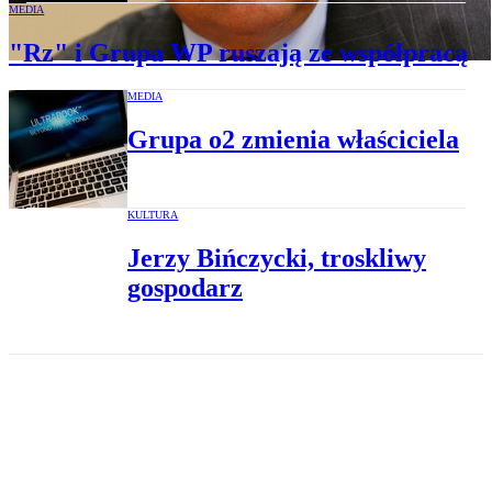
MEDIA
"Rz" i Grupa WP ruszają ze współpracą
MEDIA
Grupa o2 zmienia właściciela
KULTURA
Jerzy Bińczycki, troskliwy
gospodarz