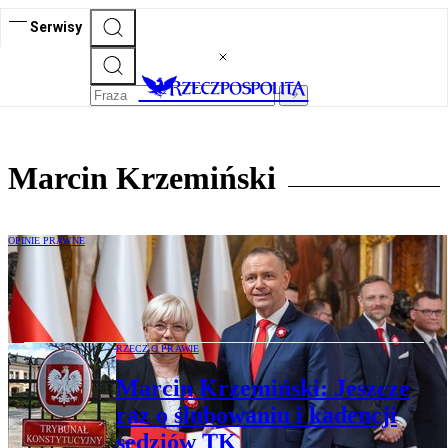
Serwisy
Marcin Krzemiński
OPINIE PRAWNE
Marcin Krzemiński: Latająca rada
prezydenta
RZECZ O PRAWIE
Marcin Krzemiński: Jeszcze
raz o ślubowaniu i kadencji
sędziów TK