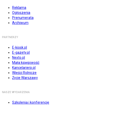
Reklama
Ogłoszenia
Prenumerata
Archiwum
PARTNERZY
E-kiosk.pl
E-gazety.pl
Nexto.pl
Mała księgowość
Kancelarierp.pl
Wieści Rolnicze
Życie Warszawy
NASZE WYDARZENIA
Szkolenia i konferencje