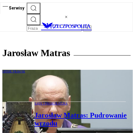
Serwisy
Jarosław Matras
OPINIE PRAWNE
Sędzia Jarosław Matras: Robert
Gwiazdowski mnie zadziwił
SĄDY I PROKURATURA
Jarosław Matras: Pudrowanie
wrzodu