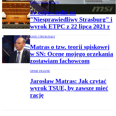
SĄDY I PROKURATURA
W odpowiedzi na
"Niesprawiedliwy Strasburg" i
wyrok ETPC z 22 lipca 2021 r
SĄDY I TRYBUNAŁY
Matras o tzw. teorii spiskowej
w SN: Ocenę mojego orzekania
zostawiam fachowcom
OPINIE PRAWNE
Jarosław Matras: Jak czytać
wyrok TSUE, by zawsze mieć
rację