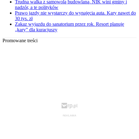
Trudna walka z samowolą budowlaną. NIK wini gminy i
nadzór, a te polityków
Prawo jazdy nie wystarczy do wynajęcia auta. Kary nawet do
30 tys. zł
Zakaz wyjazdu do sanatorium przez rok. Resort planuje
„kary” dla kuracjuszy
Promowane treści