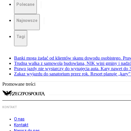
Polecane
Najnowsze
Tagi
Banki mogą żądać od klientów skanu dowodu osobistego. Praw
Trudna walka z samowolą budowlaną. NIK wini gminy i nadzór
Prawo jazdy nie wystarczy do wynajęcia auta. Kary nawet do 30
Zakaz wyjazdu do sanatorium przez rok. Resort planuje „kary”
Promowane treści
KONTAKT
O nas
Kontakt
Napisz do nas