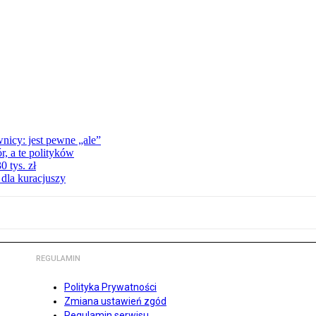
nicy: jest pewne „ale”
, a te polityków
 tys. zł
 dla kuracjuszy
REGULAMIN
Polityka Prywatności
Zmiana ustawień zgód
Regulamin serwisu