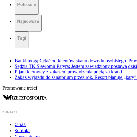
Polecane
Najnowsze
Tagi
Banki mogą żądać od klientów skanu dowodu osobistego. Praw
Sędzia TK Sławomir Patyra: Jestem zawiedziony postawą dzisiej
Pijani kierowcy z zakazem prowadzenia pójdą za kratki
Zakaz wyjazdu do sanatorium przez rok. Resort planuje „kary”
Promowane treści
KONTAKT
O nas
Kontakt
Napisz do nas