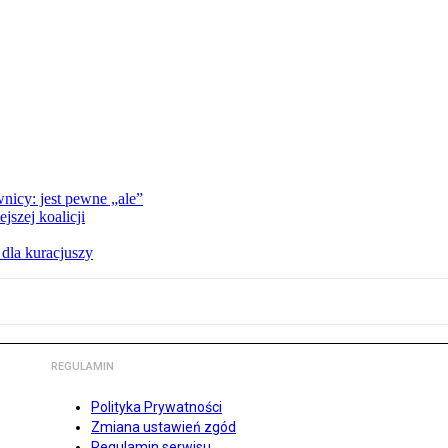
nicy: jest pewne „ale”
szej koalicji
 dla kuracjuszy
REGULAMIN
Polityka Prywatności
Zmiana ustawień zgód
Regulamin serwisu