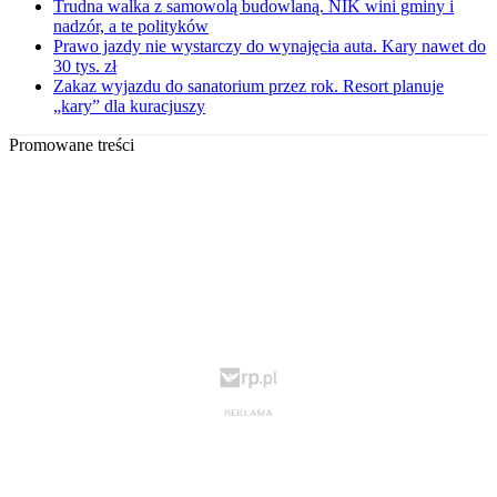
Trudna walka z samowolą budowlaną. NIK wini gminy i
nadzór, a te polityków
Prawo jazdy nie wystarczy do wynajęcia auta. Kary nawet do
30 tys. zł
Zakaz wyjazdu do sanatorium przez rok. Resort planuje
„kary” dla kuracjuszy
Promowane treści