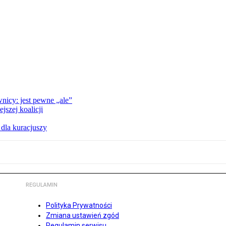
nicy: jest pewne „ale”
szej koalicji
 dla kuracjuszy
REGULAMIN
Polityka Prywatności
Zmiana ustawień zgód
Regulamin serwisu