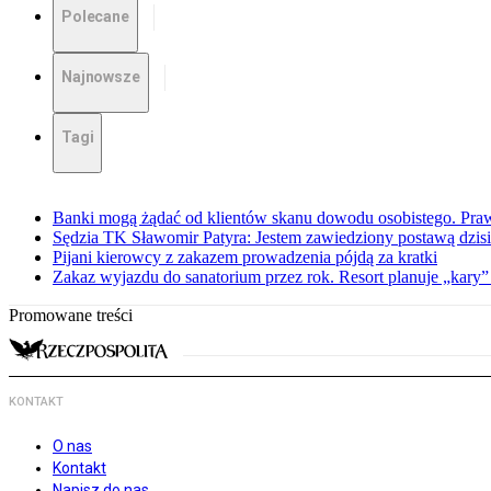
Polecane
Najnowsze
Tagi
Banki mogą żądać od klientów skanu dowodu osobistego. Praw
Sędzia TK Sławomir Patyra: Jestem zawiedziony postawą dzisiej
Pijani kierowcy z zakazem prowadzenia pójdą za kratki
Zakaz wyjazdu do sanatorium przez rok. Resort planuje „kary”
Promowane treści
KONTAKT
O nas
Kontakt
Napisz do nas