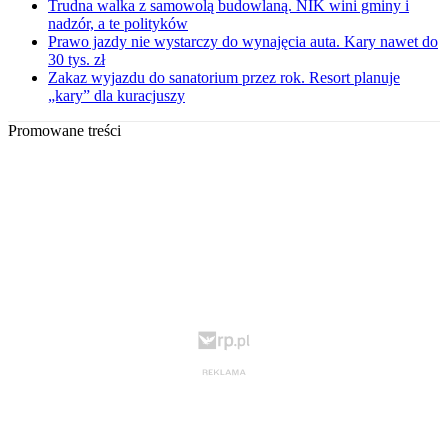
Trudna walka z samowolą budowlaną. NIK wini gminy i
nadzór, a te polityków
Prawo jazdy nie wystarczy do wynajęcia auta. Kary nawet do
30 tys. zł
Zakaz wyjazdu do sanatorium przez rok. Resort planuje
„kary” dla kuracjuszy
Promowane treści