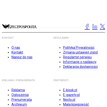
KONTAKT
REGULAMIN
O nas
Polityka Prywatności
Kontakt
Zmiana ustawień zgód
Napisz do nas
Regulamin serwisu
Informacje o nadawcy
Deklaracja dostępności
REKLAMA I PRENUMERATA
PARTNERZY
Reklama
E-kiosk.pl
Ogłoszenia
E-gazety.pl
Prenumerata
Nexto.pl
Archiwum
Mała księgowość