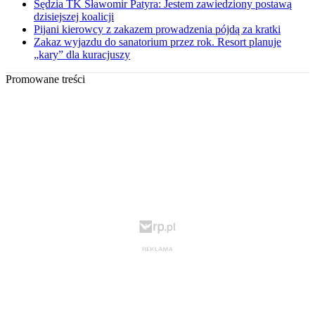
Sędzia TK Sławomir Patyra: Jestem zawiedziony postawą
dzisiejszej koalicji
Pijani kierowcy z zakazem prowadzenia pójdą za kratki
Zakaz wyjazdu do sanatorium przez rok. Resort planuje
„kary” dla kuracjuszy
Promowane treści