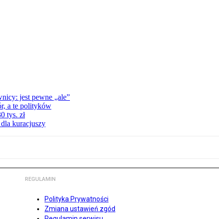
nicy: jest pewne „ale”
, a te polityków
 tys. zł
 dla kuracjuszy
REGULAMIN
Polityka Prywatności
Zmiana ustawień zgód
Regulamin serwisu