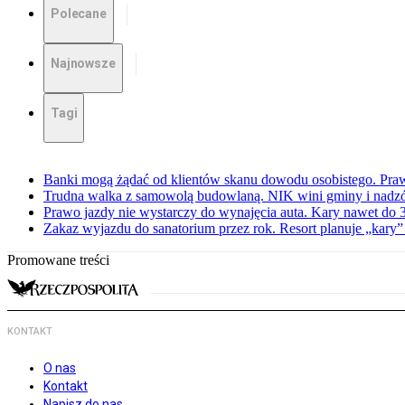
Polecane
Najnowsze
Tagi
Banki mogą żądać od klientów skanu dowodu osobistego. Praw
Trudna walka z samowolą budowlaną. NIK wini gminy i nadzór
Prawo jazdy nie wystarczy do wynajęcia auta. Kary nawet do 30
Zakaz wyjazdu do sanatorium przez rok. Resort planuje „kary”
Promowane treści
KONTAKT
O nas
Kontakt
Napisz do nas