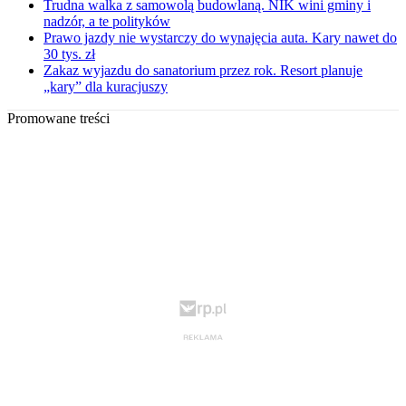
Trudna walka z samowolą budowlaną. NIK wini gminy i
nadzór, a te polityków
Prawo jazdy nie wystarczy do wynajęcia auta. Kary nawet do
30 tys. zł
Zakaz wyjazdu do sanatorium przez rok. Resort planuje
„kary” dla kuracjuszy
Promowane treści