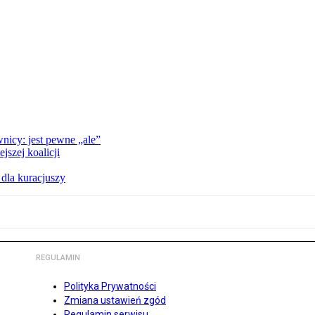
nicy: jest pewne „ale”
szej koalicji
 dla kuracjuszy
REGULAMIN
Polityka Prywatności
Zmiana ustawień zgód
Regulamin serwisu