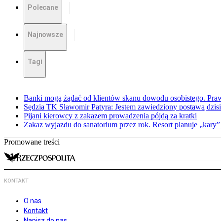
Polecane
Najnowsze
Tagi
Banki mogą żądać od klientów skanu dowodu osobistego. Praw
Sędzia TK Sławomir Patyra: Jestem zawiedziony postawą dzisiej
Pijani kierowcy z zakazem prowadzenia pójdą za kratki
Zakaz wyjazdu do sanatorium przez rok. Resort planuje „kary”
Promowane treści
KONTAKT
O nas
Kontakt
Napisz do nas