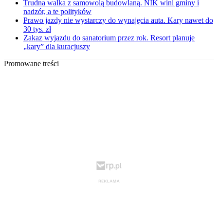
Trudna walka z samowolą budowlaną. NIK wini gminy i
nadzór, a te polityków
Prawo jazdy nie wystarczy do wynajęcia auta. Kary nawet do
30 tys. zł
Zakaz wyjazdu do sanatorium przez rok. Resort planuje
„kary” dla kuracjuszy
Promowane treści