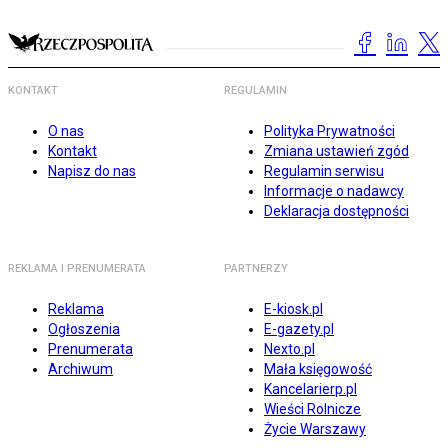
KONTAKT
REGULAMIN
O nas
Polityka Prywatności
Kontakt
Zmiana ustawień zgód
Napisz do nas
Regulamin serwisu
Informacje o nadawcy
Deklaracja dostępności
REKLAMA I PRENUMERATA
PARTNERZY
Reklama
E-kiosk.pl
Ogłoszenia
E-gazety.pl
Prenumerata
Nexto.pl
Archiwum
Mała księgowość
Kancelarierp.pl
Wieści Rolnicze
Życie Warszawy