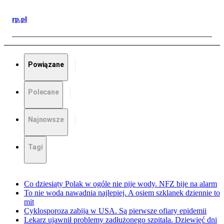
rp.pl
Powiązane
Polecane
Najnowsze
Tagi
Co dziesiąty Polak w ogóle nie pije wody. NFZ bije na alarm
To nie woda nawadnia najlepiej. A osiem szklanek dziennie to
mit
Cyklosporoza zabija w USA. Są pierwsze ofiary epidemii
Lekarz ujawnił problemy zadłużonego szpitala. Dziewięć dni