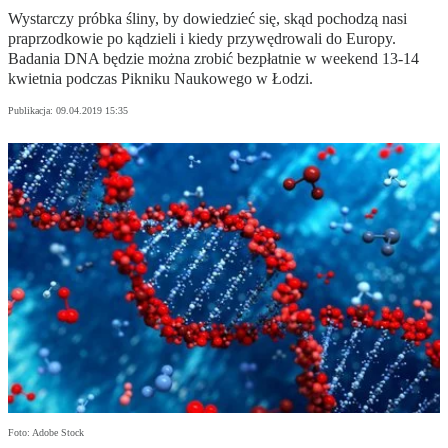
Wystarczy próbka śliny, by dowiedzieć się, skąd pochodzą nasi
praprzodkowie po kądzieli i kiedy przywędrowali do Europy.
Badania DNA będzie można zrobić bezpłatnie w weekend 13-14
kwietnia podczas Pikniku Naukowego w Łodzi.
Publikacja:
09.04.2019 15:35
Foto: Adobe Stock