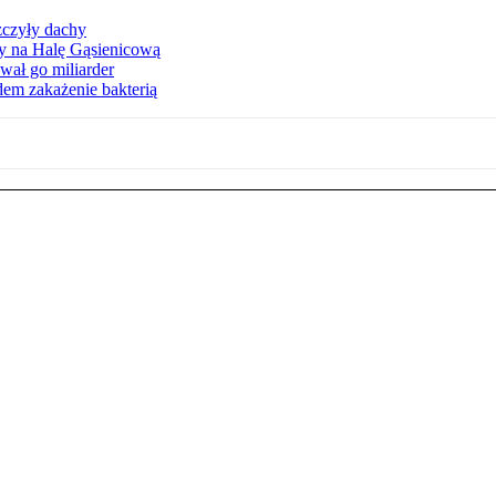
zczyły dachy
ły na Halę Gąsienicową
ał go miliarder
em zakażenie bakterią