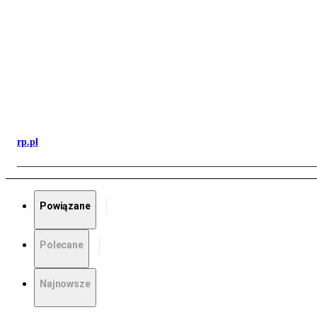
rp.pl
Powiązane
Polecane
Najnowsze