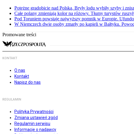
Potężne gradobicie nad Polską. Bryły lodu wybiły szyby i znis
Całe polany zmieniają kolor na różowy. Tłumy turystów ruszy
Pod Toruniem powstaje najwyższy pomnik w Europie. Ufundow
W Niemczech dwie osoby zmarły po kąpieli w Bałtyku. Powod
Promowane treści
KONTAKT
O nas
Kontakt
Napisz do nas
REGULAMIN
Polityka Prywatności
Zmiana ustawień zgód
Regulamin serwisu
Informacje o nadawcy