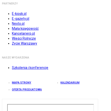
PARTNERZY
E-kiosk.pl
E-gazety.pl
Nexto.pl
Mała księgowość
Kancelarierp.pl
Wieści Rolnicze
Życie Warszawy
NASZE WYDARZENIA
Szkolenia i konferencje
MAPA STRONY
KALENDARIUM
OFERTA PRODUKTOWA