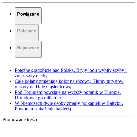
Powiązane
Polecane
Najnowsze
Potężne gradobicie nad Polską. Bryły lodu wybiły szyby i
zniszczyły dachy
Całe polany zmieniają kolor na różowy. Tłumy turystów
ruszyły na Halę Gąsienicową
Pod Toruniem powstaje najwyższy pomnik w Europie.
Ufundował go miliarder
W Niemczech dwie osoby zmarły po kąpieli w Bałtyku.
Powodem zakażenie bakterią
Promowane treści