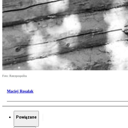
Foto: Rzeczpospolita
Maciej Rosalak
Powiązane