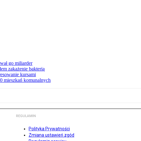
ał go miliarder
em zakażenie bakterią
eresowanie kursami
80 mieszkań komunalnych
REGULAMIN
Polityka Prywatności
Zmiana ustawień zgód