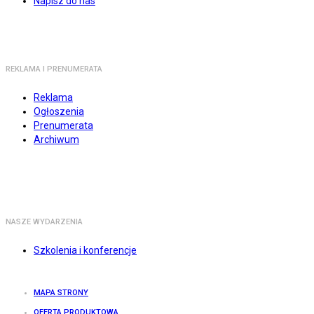
Napisz do nas
REKLAMA I PRENUMERATA
Reklama
Ogłoszenia
Prenumerata
Archiwum
NASZE WYDARZENIA
Szkolenia i konferencje
MAPA STRONY
OFERTA PRODUKTOWA