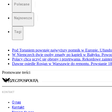
Polecane
Najnowsze
Tagi
Pod Toruniem powstaje najwyższy pomnik w Europie. Ufundow
W Niemczech dwie osoby zmarły po kąpieli w Bałtyku. Powod
Polacy chcą uczyć się obrony i przetrwania. Rekordowe zaint
Dawne osiedle Rosjan w Warszawie do remontu. Powstanie 1
Promowane treści
KONTAKT
O nas
Kontakt