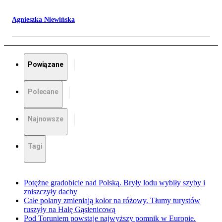
Agnieszka Niewińska
Powiązane
Polecane
Najnowsze
Tagi
Potężne gradobicie nad Polską. Bryły lodu wybiły szyby i
zniszczyły dachy
Całe polany zmieniają kolor na różowy. Tłumy turystów
ruszyły na Halę Gąsienicową
Pod Toruniem powstaje najwyższy pomnik w Europie.