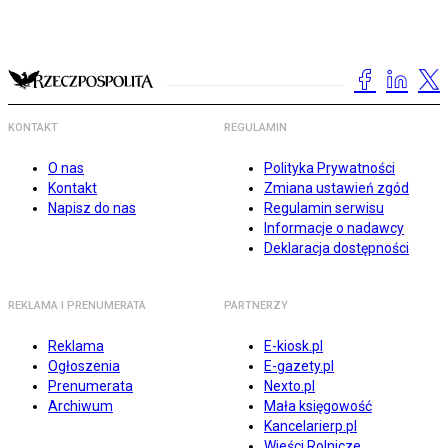
KONTAKT
REGULAMIN
O nas
Polityka Prywatności
Kontakt
Zmiana ustawień zgód
Napisz do nas
Regulamin serwisu
Informacje o nadawcy
Deklaracja dostępności
REKLAMA I PRENUMERATA
PARTNERZY
Reklama
E-kiosk.pl
Ogłoszenia
E-gazety.pl
Prenumerata
Nexto.pl
Archiwum
Mała księgowość
Kancelarierp.pl
Wieści Rolnicze