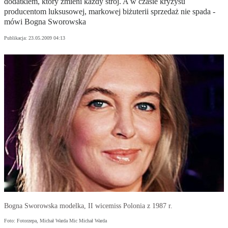
dodatkiem, który zmieni każdy strój. A w czasie kryzysu
producentom luksusowej, markowej biżuterii sprzedaż nie spada -
mówi Bogna Sworowska
Publikacja:
23.05.2009 04:13
Bogna Sworowska modelka, II wicemiss Polonia z 1987 r.
Foto: Fotorzepa, Michał Warda Mic Michał Warda