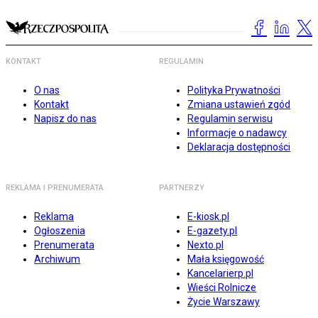
KONTAKT
REGULAMIN
O nas
Polityka Prywatności
Kontakt
Zmiana ustawień zgód
Napisz do nas
Regulamin serwisu
Informacje o nadawcy
Deklaracja dostępności
REKLAMA I PRENUMERATA
PARTNERZY
Reklama
E-kiosk.pl
Ogłoszenia
E-gazety.pl
Prenumerata
Nexto.pl
Archiwum
Mała księgowość
Kancelarierp.pl
Wieści Rolnicze
Życie Warszawy