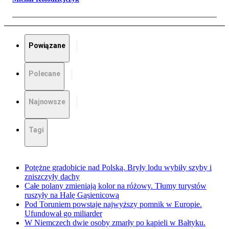
Powiązane
Polecane
Najnowsze
Tagi
Potężne gradobicie nad Polską. Bryły lodu wybiły szyby i
zniszczyły dachy
Całe polany zmieniają kolor na różowy. Tłumy turystów
ruszyły na Halę Gąsienicową
Pod Toruniem powstaje najwyższy pomnik w Europie.
Ufundował go miliarder
W Niemczech dwie osoby zmarły po kąpieli w Bałtyku.