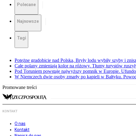
Polecane
Najnowsze
Tagi
Potężne gradobicie nad Polską. Bryły lodu wybiły szyby i znis
Całe polany zmieniają kolor na różowy. Tłumy turystów ruszy
Pod Toruniem powstaje najwyższy pomnik w Europie. Ufundow
W Niemczech dwie osoby zmarły po kąpieli w Bałtyku. Powod
Promowane treści
KONTAKT
O nas
Kontakt
Napisz do nas