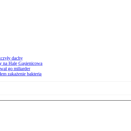
zczyły dachy
ły na Halę Gąsienicową
ał go miliarder
em zakażenie bakterią