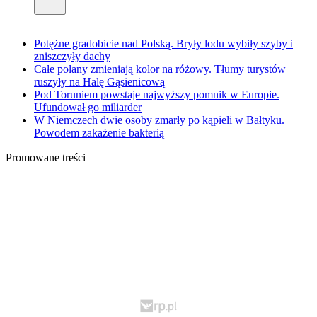
Potężne gradobicie nad Polską. Bryły lodu wybiły szyby i
zniszczyły dachy
Całe polany zmieniają kolor na różowy. Tłumy turystów
ruszyły na Halę Gąsienicową
Pod Toruniem powstaje najwyższy pomnik w Europie.
Ufundował go miliarder
W Niemczech dwie osoby zmarły po kąpieli w Bałtyku.
Powodem zakażenie bakterią
Promowane treści