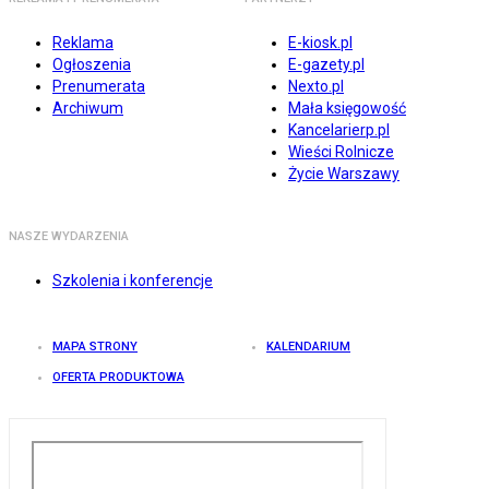
Reklama
E-kiosk.pl
Ogłoszenia
E-gazety.pl
Prenumerata
Nexto.pl
Archiwum
Mała księgowość
Kancelarierp.pl
Wieści Rolnicze
Życie Warszawy
NASZE WYDARZENIA
Szkolenia i konferencje
MAPA STRONY
KALENDARIUM
OFERTA PRODUKTOWA