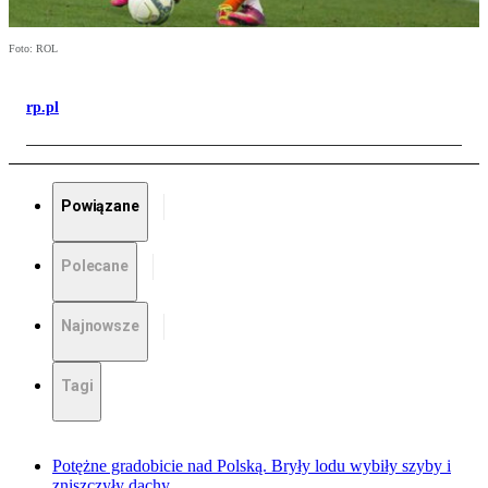
Foto: ROL
rp.pl
Powiązane
Polecane
Najnowsze
Tagi
Potężne gradobicie nad Polską. Bryły lodu wybiły szyby i
zniszczyły dachy