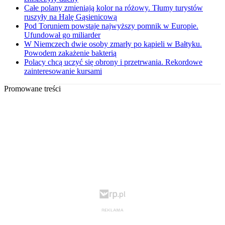
Całe polany zmieniają kolor na różowy. Tłumy turystów
ruszyły na Halę Gąsienicową
Pod Toruniem powstaje najwyższy pomnik w Europie.
Ufundował go miliarder
W Niemczech dwie osoby zmarły po kąpieli w Bałtyku.
Powodem zakażenie bakterią
Polacy chcą uczyć się obrony i przetrwania. Rekordowe
zainteresowanie kursami
Promowane treści