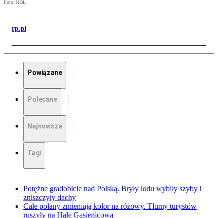
Foto: ROL
rp.pl
Powiązane
Polecane
Najnowsze
Tagi
Potężne gradobicie nad Polską. Bryły lodu wybiły szyby i
zniszczyły dachy
Całe polany zmieniają kolor na różowy. Tłumy turystów
ruszyły na Halę Gąsienicową