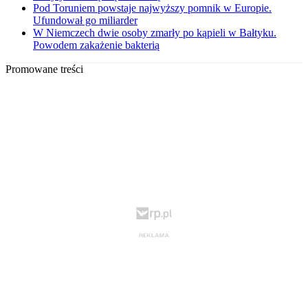
Pod Toruniem powstaje najwyższy pomnik w Europie.
Ufundował go miliarder
W Niemczech dwie osoby zmarły po kąpieli w Bałtyku.
Powodem zakażenie bakterią
Promowane treści