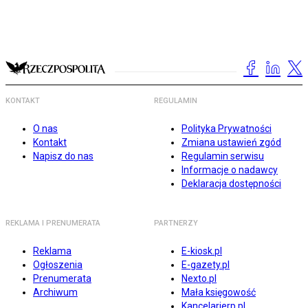
KONTAKT
REGULAMIN
O nas
Polityka Prywatności
Kontakt
Zmiana ustawień zgód
Napisz do nas
Regulamin serwisu
Informacje o nadawcy
Deklaracja dostępności
REKLAMA I PRENUMERATA
PARTNERZY
Reklama
E-kiosk.pl
Ogłoszenia
E-gazety.pl
Prenumerata
Nexto.pl
Archiwum
Mała księgowość
Kancelarierp.pl