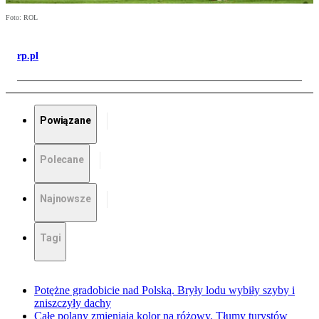
Foto: ROL
rp.pl
Powiązane
Polecane
Najnowsze
Tagi
Potężne gradobicie nad Polską. Bryły lodu wybiły szyby i
zniszczyły dachy
Całe polany zmieniają kolor na różowy. Tłumy turystów