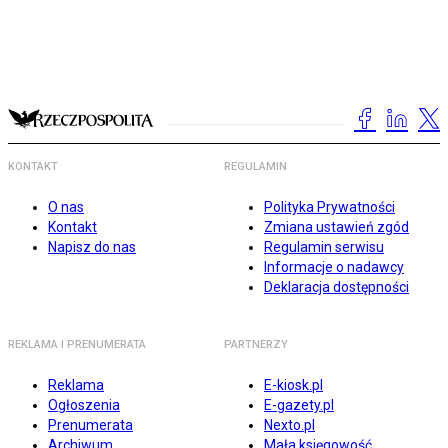
KONTAKT
REGULAMIN
O nas
Polityka Prywatności
Kontakt
Zmiana ustawień zgód
Napisz do nas
Regulamin serwisu
Informacje o nadawcy
Deklaracja dostępności
REKLAMA I PRENUMERATA
PARTNERZY
Reklama
E-kiosk.pl
Ogłoszenia
E-gazety.pl
Prenumerata
Nexto.pl
Archiwum
Mała księgowość