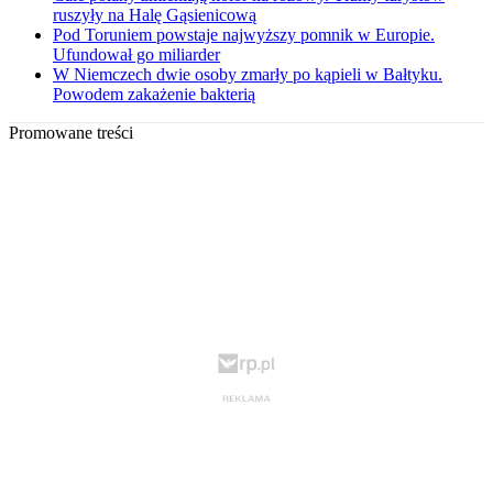
ruszyły na Halę Gąsienicową
Pod Toruniem powstaje najwyższy pomnik w Europie.
Ufundował go miliarder
W Niemczech dwie osoby zmarły po kąpieli w Bałtyku.
Powodem zakażenie bakterią
Promowane treści