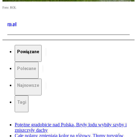
Foto: ROL
rp.pl
Powiązane
Polecane
Najnowsze
Tagi
Potężne gradobicie nad Polską. Bryły lodu wybiły szyby i
zniszczyły dachy
Całe polany zmieniają kolor na różowy. Tłumy turystów