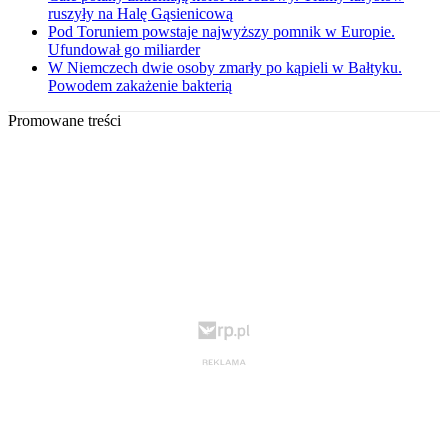
ruszyły na Halę Gąsienicową
Pod Toruniem powstaje najwyższy pomnik w Europie.
Ufundował go miliarder
W Niemczech dwie osoby zmarły po kąpieli w Bałtyku.
Powodem zakażenie bakterią
Promowane treści