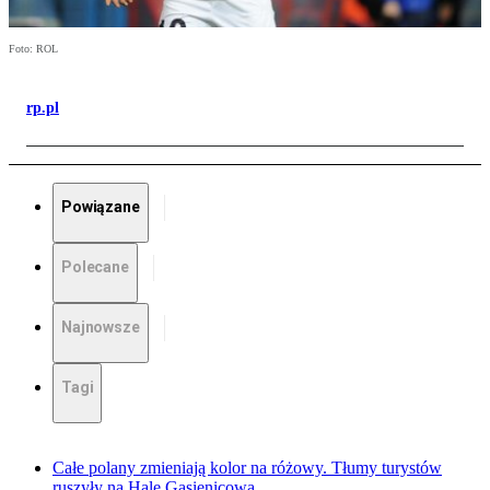
Foto: ROL
rp.pl
Powiązane
Polecane
Najnowsze
Tagi
Całe polany zmieniają kolor na różowy. Tłumy turystów
ruszyły na Halę Gąsienicową