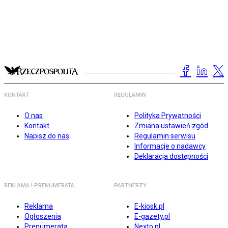
KONTAKT
REGULAMIN
O nas
Polityka Prywatności
Kontakt
Zmiana ustawień zgód
Napisz do nas
Regulamin serwisu
Informacje o nadawcy
Deklaracja dostępności
REKLAMA I PRENUMERATA
PARTNERZY
Reklama
E-kiosk.pl
Ogłoszenia
E-gazety.pl
Prenumerata
Nexto.pl