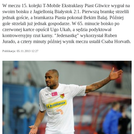
W meczu 15. kolejki T-Mobile Ekstraklasy Piast Gliwice wygrał na
swoim boisku z Jagiellonią Białystok 2:1. Pierwszą bramkę strzelili
jednak goście, a bramkarza Piasta pokonał Bekim Balaj. Później
gole strzelali już jednak gospodarze. W 65. minucie boisko po
czerwonej kartce opuścił Ugo Ukah, a sędzia podyktował
kontrowersyjny rzut karny. "Jedenastkę" wykorzystał Ruben
Jurado, a cztery minuty później wynik meczu ustalił Csaba Horvath.
Publikacja:
05.11.2013 12:27