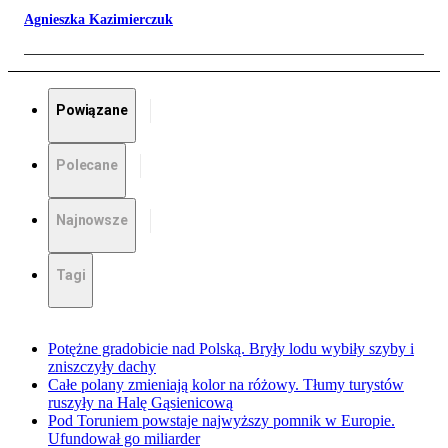
Agnieszka Kazimierczuk
Powiązane
Polecane
Najnowsze
Tagi
Potężne gradobicie nad Polską. Bryły lodu wybiły szyby i
zniszczyły dachy
Całe polany zmieniają kolor na różowy. Tłumy turystów
ruszyły na Halę Gąsienicową
Pod Toruniem powstaje najwyższy pomnik w Europie.
Ufundował go miliarder