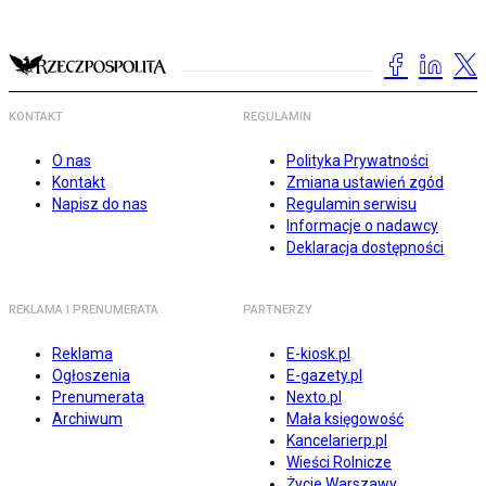
KONTAKT
REGULAMIN
O nas
Polityka Prywatności
Kontakt
Zmiana ustawień zgód
Napisz do nas
Regulamin serwisu
Informacje o nadawcy
Deklaracja dostępności
REKLAMA I PRENUMERATA
PARTNERZY
Reklama
E-kiosk.pl
Ogłoszenia
E-gazety.pl
Prenumerata
Nexto.pl
Archiwum
Mała księgowość
Kancelarierp.pl
Wieści Rolnicze
Życie Warszawy