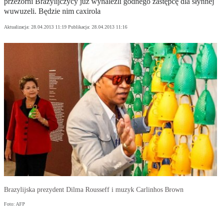
przezorni Brazylijczycy już wynaleźli godnego zastępcę dla słynnej
wuwuzeli. Będzie nim caxirola
Aktualizacja:
28.04.2013 11:19
Publikacja:
28.04.2013 11:16
Brazylijska prezydent Dilma Rousseff i muzyk Carlinhos Brown
Foto: AFP