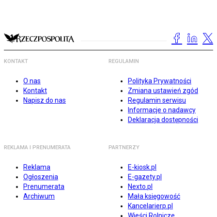
KONTAKT
REGULAMIN
O nas
Polityka Prywatności
Kontakt
Zmiana ustawień zgód
Napisz do nas
Regulamin serwisu
Informacje o nadawcy
Deklaracja dostępności
REKLAMA I PRENUMERATA
PARTNERZY
Reklama
E-kiosk.pl
Ogłoszenia
E-gazety.pl
Prenumerata
Nexto.pl
Archiwum
Mała księgowość
Kancelarierp.pl
Wieści Rolnicze