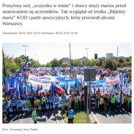
Pomylony sort, „wszystko w ruinie" i obawy straży marszu przed
stratowaniem się uczestników. Tak wyglądał od środka „Błękitny
marsz" KOD i partii opozycyjnych, który przeszedł ulicami
Warszawy.
Aktualizacja:
08.05.2016 20:01
Publikacja:
08.05.2016 19:28
Foto: Fotorzepa, Jerzy Dudek