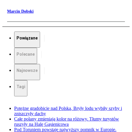
Marcin Dobski
Powiązane
Polecane
Najnowsze
Tagi
Potężne gradobicie nad Polską. Bryły lodu wybiły szyby i
zniszczyły dachy
Całe polany zmieniają kolor na różowy. Tłumy turystów
ruszyły na Halę Gąsienicową
Pod Toruniem powstaje najwyższy pomnik w Europie.