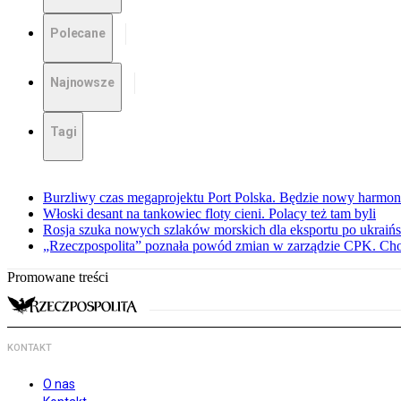
Polecane
Najnowsze
Tagi
Burzliwy czas megaprojektu Port Polska. Będzie nowy harmo
Włoski desant na tankowiec floty cieni. Polacy też tam byli
Rosja szuka nowych szlaków morskich dla eksportu po ukraińs
„Rzeczpospolita” poznała powód zmian w zarządzie CPK. Chod
Promowane treści
KONTAKT
O nas