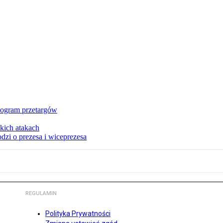
nogram przetargów
kich atakach
zi o prezesa i wiceprezesa
REGULAMIN
Polityka Prywatności