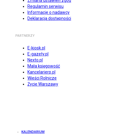
Zmiana ustawień zgód
Regulamin serwisu
Informacje o nadawcy
Deklaracja dostępności
PARTNERZY
E-kiosk.pl
E-gazety.pl
Nexto.pl
Mała księgowość
Kancelarierp.pl
Wieści Rolnicze
Życie Warszawy
KALENDARIUM