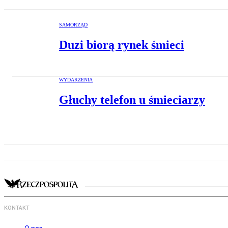
SAMORZĄD
Duzi biorą rynek śmieci
WYDARZENIA
Głuchy telefon u śmieciarzy
KONTAKT