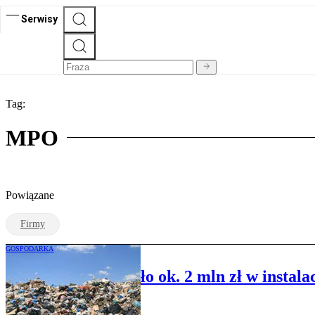
Serwisy
Tag:
MPO
Powiązane
Firmy
GOSPODARKA
MPO zainwestowało ok. 2 mln zł w instala