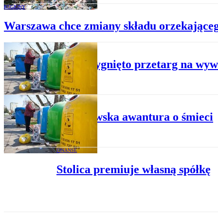
REGIONY
Warszawa chce zmiany składu orzekająceg
BIZNES
Rozstrzygnięto przetarg na wy
BIZNES
Warszawska awantura o śmieci
FINANSE
Stolica premiuje własną spółkę