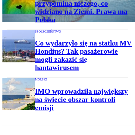
przypomina niczego, co
widziano na Ziemi. Prawa ma
Polska
SPOŁECZEŃSTWO
Co wydarzyło się na statku MV
Hondius? Tak pasażerowie
mogli zakazić się
hantawirusem
MORSKI
IMO wprowadziła największy
na świecie obszar kontroli
emisji