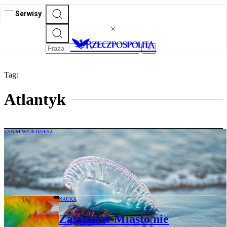
Serwisy
Tag:
Atlantyk
ZANIM WYJEDZIESZ
Żeglarze portugalskie zagrażają turystom
w Europie. Czerwone flagi na sławnych
plażach
NAUKA
Zaginione Miasto nie