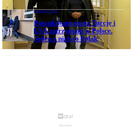
PRZESTĘPCZOŚĆ
Poszukiwani przez Turcję i
USA zatrzymani w Polsce.
Jeden z nich to Polak