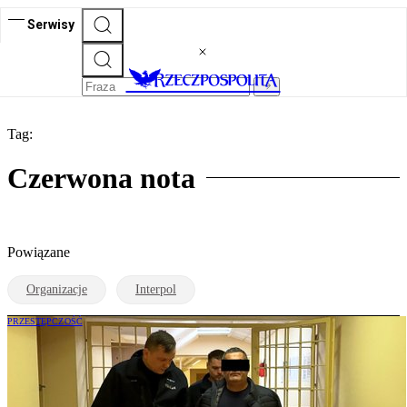
Serwisy
Tag:
Czerwona nota
Powiązane
Organizacje
Interpol
PRZESTĘPCZOŚĆ
Poszukiwani czerwoną notą Interpolu
cudzoziemcy coraz częściej wpadają w
Polsce