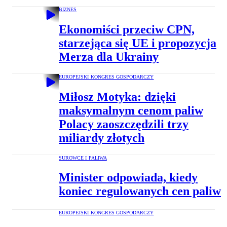
BIZNES
Ekonomiści przeciw CPN,
starzejąca się UE i propozycja
Merza dla Ukrainy
EUROPEJSKI KONGRES GOSPODARCZY
Miłosz Motyka: dzięki
maksymalnym cenom paliw
Polacy zaoszczędzili trzy
miliardy złotych
SUROWCE I PALIWA
Minister odpowiada, kiedy
koniec regulowanych cen paliw
EUROPEJSKI KONGRES GOSPODARCZY