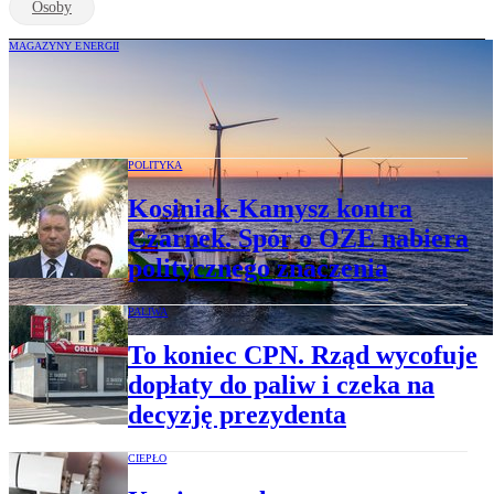
Osoby
MAGAZYNY ENERGII
Rząd ujawnia plan dla polskiej
energetyki. Do 2040 r. wielka przebudowa
POLITYKA
Kosiniak-Kamysz kontra
Czarnek. Spór o OZE nabiera
politycznego znaczenia
PALIWA
To koniec CPN. Rząd wycofuje
dopłaty do paliw i czeka na
decyzję prezydenta
CIEPŁO