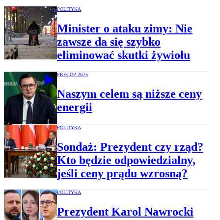
POLITYKA
Minister o ataku zimy: Nie
zawsze da się szybko
eliminować skutki żywiołu
PRECOP 2025
Naszym celem są niższe ceny
energii
POLITYKA
Sondaż: Prezydent czy rząd?
Kto będzie odpowiedzialny,
jeśli ceny prądu wzrosną?
POLITYKA
Prezydent Karol Nawrocki