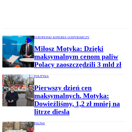
EUROPEJSKI KONGRES GOSPODARCZY
Miłosz Motyka: Dzięki
maksymalnym cenom paliw
Polacy zaoszczędzili 3 mld zł
POLITYKA
Pierwszy dzień cen
maksymalnych. Motyka:
Dowieźliśmy, 1,2 zł mniej na
litrze diesla
PALIWA