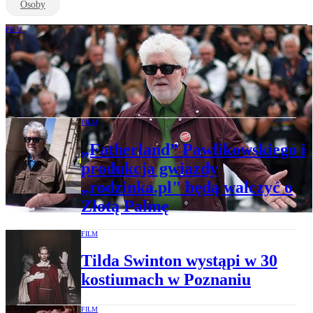
Osoby
FILM
Cannes'26. Nowy film Almodovara nie
jest wielki. Zwiagincew pokazuje horror
Rosji
FILM
„Fatherland” Pawlikowskiego i
produkcja gwiazdy
„rodzinka.pl" będą walczyć o
Złotą Palmę
FILM
Tilda Swinton wystąpi w 30
kostiumach w Poznaniu
FILM