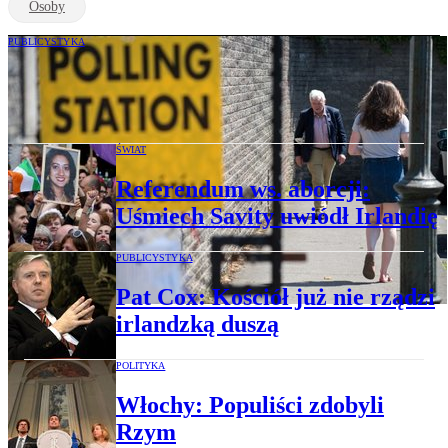
Osoby
PUBLICYSTYKA
Jędrzej Bielecki: Lekcja dla Polski z
irlandzkiego referendum
ŚWIAT
Referendum ws. aborcji:
Uśmiech Savity uwiódł Irlandię
PUBLICYSTYKA
Pat Cox: Kościół już nie rządzi
irlandzką duszą
POLITYKA
Włochy: Populiści zdobyli
Rzym