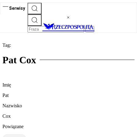
Serwisy
Tag:
Pat Cox
Imię
Pat
Nazwisko
Cox
Powiązane