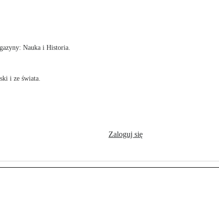
!
azyny: Nauka i Historia.
ki i ze świata.
Zaloguj się