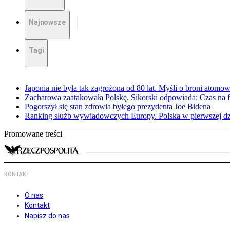
Najnowsze
Tagi
Japonia nie była tak zagrożona od 80 lat. Myśli o broni atomow
Zacharowa zaatakowała Polskę. Sikorski odpowiada: Czas na f
Pogorszył się stan zdrowia byłego prezydenta Joe Bidena
Ranking służb wywiadowczych Europy. Polska w pierwszej dzi
Promowane treści
KONTAKT
O nas
Kontakt
Napisz do nas