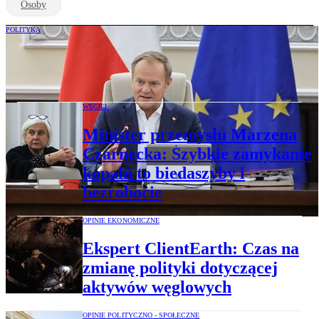
Osoby
POLITYKA
Donald Trump podnosi cła na stal i
aluminium. Jest reakcja Donalda Tuska
WĘGIEL
Minister przemysłu Marzena
Czarnecka: Szybkie zamykanie
kopalń to biedaszyby i
bezrobocie
OPINIE EKONOMICZNE
Ekspert ClientEarth: Czas na
zmianę polityki dotyczącej
aktywów węglowych
OPINIE POLITYCZNO - SPOŁECZNE