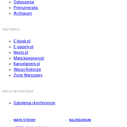
Ogłoszenia
Prenumerata
Archiwum
PARTNERZY
E-kiosk.pl
E-gazety.pl
Nexto.pl
Mała księgowość
Kancelarierp.pl
Wieści Rolnicze
Życie Warszawy
NASZE WYDARZENIA
Szkolenia i konferencje
MAPA STRONY
KALENDARIUM