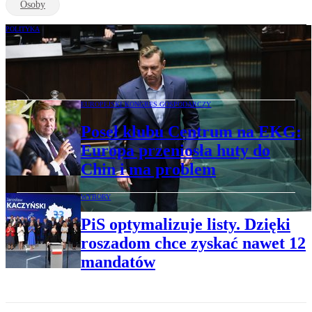
Osoby
POLITYKA
Poseł Komarewicz krytykuje rząd Tuska.
„Ludzie się zawiedli”
EUROPEJSKI KONGRES GOSPODARCZY
Poseł klubu Centrum na EKG:
Europa przeniosła huty do
Chin i ma problem
WYBORY
PiS optymalizuje listy. Dzięki
roszadom chce zyskać nawet 12
mandatów