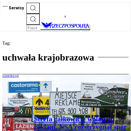
Serwisy
Tag:
uchwała krajobrazowa
SAMORZĄD
Gminy kontra uliczne reklamy. Polskie
przepisy pod lupą TSUE
SAMORZĄD
Strefa całkowicie wolna od
reklam. NSA rozstrzygnął spór