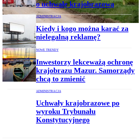
o uchwałę krajobrazową
ADMINISTRACJA
Kiedy i kogo można karać za
nielegalną reklamę?
NOWE TRENDY
Inwestorzy lekceważą ochronę
krajobrazu Mazur. Samorządy
chcą to zmienić
ADMINISTRACJA
Uchwały krajobrazowe po
wyroku Trybunału
Konstytucyjnego