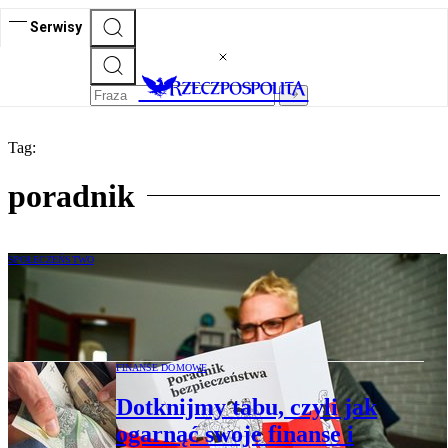
Serwisy
Tag:
poradnik
SPOŁECZEŃSTWO
Sondaż „Rzeczpospolitej”. Kto już pakuje
plecak ewakuacyjny?
FINANSE DOMOWE
Dotknijmy tabu, czyli jak
ogarnąć swoje finanse i