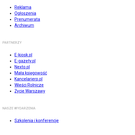
Reklama
Ogłoszenia
Prenumerata
Archiwum
PARTNERZY
E-kiosk.pl
E-gazety.pl
Nexto.pl
Mała księgowość
Kancelarierp.pl
Wieści Rolnicze
Życie Warszawy
NASZE WYDARZENIA
Szkolenia i konferencje