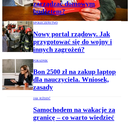
zarządzać domowym
budżetem?
SPOŁECZEŃSTWO
Nowy portal rządowy. Jak
przygotować się do wojny i
innych zagrożeń?
PORADNIK
Bon 2500 zł na zakup laptop
dla nauczyciela. Wniosek,
zasady
JAK JEŹDZIĆ
Samochodem na wakacje za
granicę – co warto wiedzieć