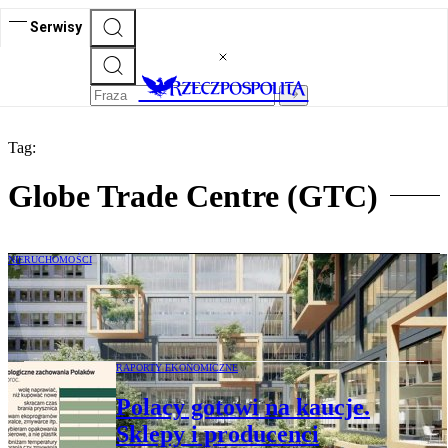
Serwisy
Tag:
Globe Trade Centre (GTC)
NIERUCHOMOŚCI
GTC ma kłopot z portfelem PRS w
Niemczech
RAPORTY EKONOMICZNE
Polacy gotowi na kaucje.
Sklepy i producenci