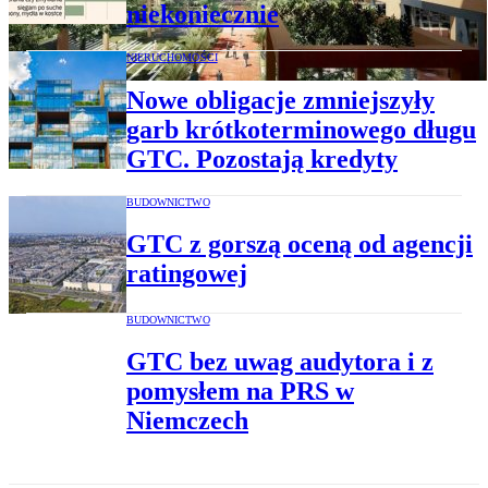
niekoniecznie
NIERUCHOMOŚCI
Nowe obligacje zmniejszyły
garb krótkoterminowego długu
GTC. Pozostają kredyty
BUDOWNICTWO
GTC z gorszą oceną od agencji
ratingowej
BUDOWNICTWO
GTC bez uwag audytora i z
pomysłem na PRS w
Niemczech