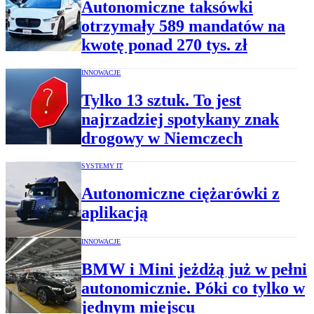
Autonomiczne taksówki
otrzymały 589 mandatów na
kwotę ponad 270 tys. zł
INNOWACJE
Tylko 13 sztuk. To jest
najrzadziej spotykany znak
drogowy w Niemczech
SYSTEMY IT
Autonomiczne ciężarówki z
aplikacją
INNOWACJE
BMW i Mini jeżdżą już w pełni
autonomicznie. Póki co tylko w
jednym miejscu