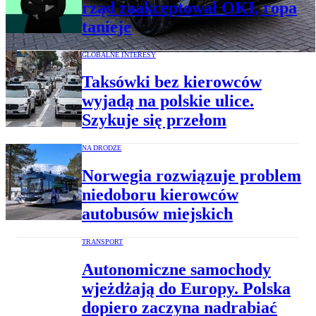
rząd zaakceptował OKI, ropa
tanieje
GLOBALNE INTERESY
Taksówki bez kierowców
wyjadą na polskie ulice.
Szykuje się przełom
NA DRODZE
Norwegia rozwiązuje problem
niedoboru kierowców
autobusów miejskich
TRANSPORT
Autonomiczne samochody
wjeżdżają do Europy. Polska
dopiero zaczyna nadrabiać