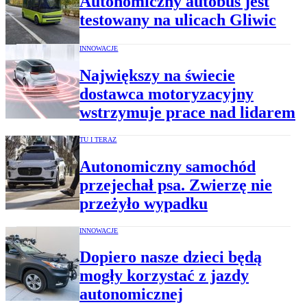
Autonomiczny autobus jest
testowany na ulicach Gliwic
INNOWACJE
Największy na świecie
dostawca motoryzacyjny
wstrzymuje prace nad lidarem
TU I TERAZ
Autonomiczny samochód
przejechał psa. Zwierzę nie
przeżyło wypadku
INNOWACJE
Dopiero nasze dzieci będą
mogły korzystać z jazdy
autonomicznej