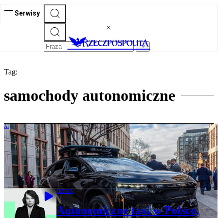
Serwisy
Tag:
samochody autonomiczne
AI
Twórca Ubera wraca do gry. Giganci
technologiczni szykują ofensywę AI na
drogach
BIZNES
Autonomiczne taxi w Polsce,