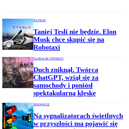
NA PRĄD
Taniej Tesli nie będzie. Elon
Musk chce skupić się na
Robotaxi
GLOBALNE INTERESY
Duch zniknął. Twórca
ChatGPT, wziął się za
samochody i poniósł
spektakularną klęskę
INNOWACJE
Na sygnalizatorach świetlnych
w przyszłości ma pojawić się