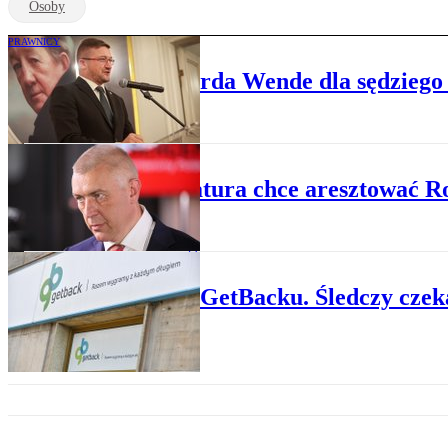
Osoby
PRAWNICY
Nagroda im. Edwarda Wende dla sędziego
KRAJ
Prokuratura chce aresztować 
PRZESTĘPCZOŚĆ
Sprawa GetBacku. Śledczy czek