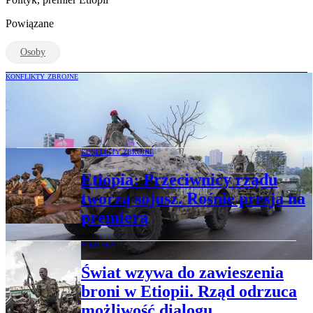
Powiązane
Osoby
KONFLIKTY ZBROJNE
Premier Etiopii przekazał obowiązki
zastępcy. Jedzie na wojnę
KONFLIKTY ZBROJNE
Etiopia: Przeciwnicy rządu
tworzą sojusz. Rośnie presja na
premiera
POLITYKA
Świat wzywa do zawieszenia
broni w Etiopii. Rząd odrzuca
możliwość dialogu