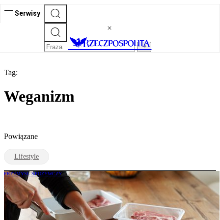
Serwisy
Tag:
Weganizm
Powiązane
Lifestyle
PRZEMYSŁ SPOŻYWCZY
Koniec z „roślinnym kurczakiem”. Unia
wprowadza nowe zasady dla wege
produktów