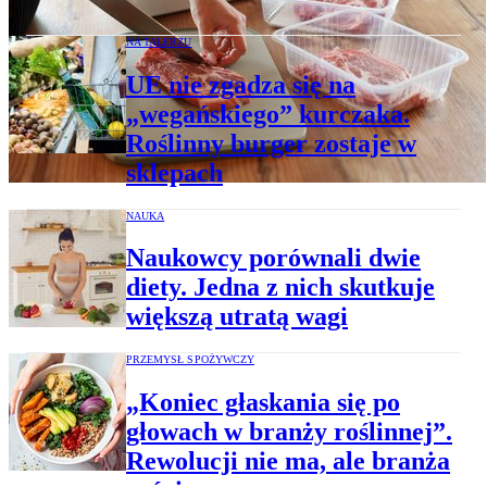
NA TALERZU
UE nie zgadza się na
„wegańskiego” kurczaka.
Roślinny burger zostaje w
sklepach
NAUKA
Naukowcy porównali dwie
diety. Jedna z nich skutkuje
większą utratą wagi
PRZEMYSŁ SPOŻYWCZY
„Koniec głaskania się po
głowach w branży roślinnej”.
Rewolucji nie ma, ale branża