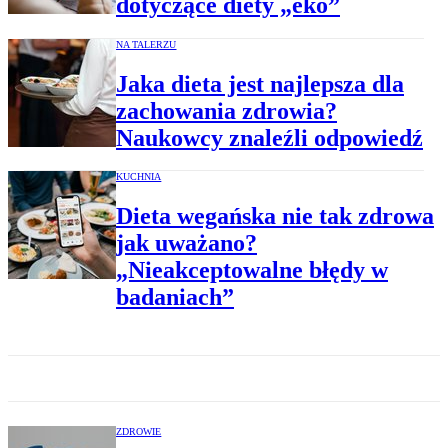
dotyczące diety „eko”
NA TALERZU
Jaka dieta jest najlepsza dla
zachowania zdrowia?
Naukowcy znaleźli odpowiedź
KUCHNIA
Dieta wegańska nie tak zdrowa
jak uważano?
„Nieakceptowalne błędy w
badaniach”
ZDROWIE