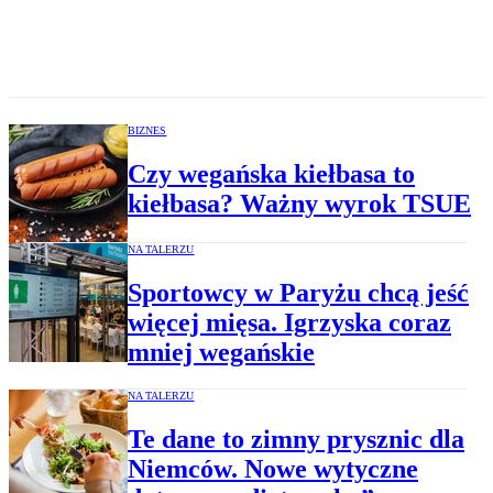
BIZNES
Czy wegańska kiełbasa to
kiełbasa? Ważny wyrok TSUE
NA TALERZU
Sportowcy w Paryżu chcą jeść
więcej mięsa. Igrzyska coraz
mniej wegańskie
NA TALERZU
Te dane to zimny prysznic dla
Niemców. Nowe wytyczne