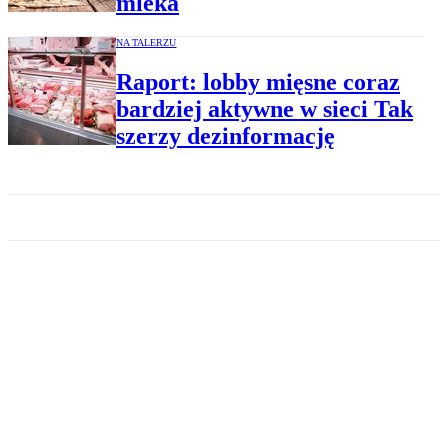
mleka
NA TALERZU
Raport: lobby mięsne coraz
bardziej aktywne w sieci Tak
szerzy dezinformację
KUCHNIA
Zuzanna Skalska: Oswoiliśmy
się z weganizmem
KUCHNIA
Nature Food: Dieta roślinna
jest najlepsza dla klimatu