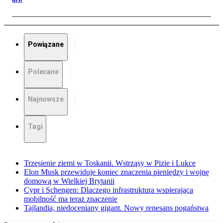
Powiązane
Polecane
Najnowsze
Tagi
Trzęsienie ziemi w Toskanii. Wstrząsy w Pizie i Lukce
Elon Musk przewiduje koniec znaczenia pieniędzy i wojnę
domową w Wielkiej Brytanii
Cypr i Schengen: Dlaczego infrastruktura wspierająca
mobilność ma teraz znaczenie
Tajlandia, niedoceniany gigant. Nowy renesans pogaństwa