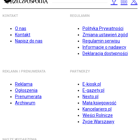
KONTAKT
REGULAMIN
O nas
Polityka Prywatności
Kontakt
Zmiana ustawień zgód
Napisz do nas
Regulamin serwisu
Informacje o nadawcy
Deklaracja dostępności
REKLAMA I PRENUMERATA
PARTNERZY
Reklama
E-kiosk.pl
Ogłoszenia
E-gazety.pl
Prenumerata
Nexto.pl
Archiwum
Mała księgowość
Kancelarierp.pl
Wieści Rolnicze
Życie Warszawy
NASZE WYDARZENIA