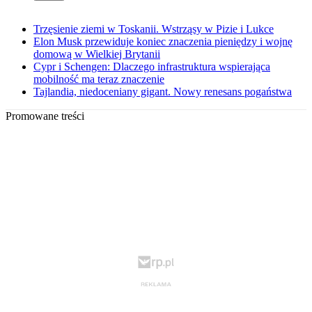
Trzęsienie ziemi w Toskanii. Wstrząsy w Pizie i Lukce
Elon Musk przewiduje koniec znaczenia pieniędzy i wojnę
domową w Wielkiej Brytanii
Cypr i Schengen: Dlaczego infrastruktura wspierająca
mobilność ma teraz znaczenie
Tajlandia, niedoceniany gigant. Nowy renesans pogaństwa
Promowane treści