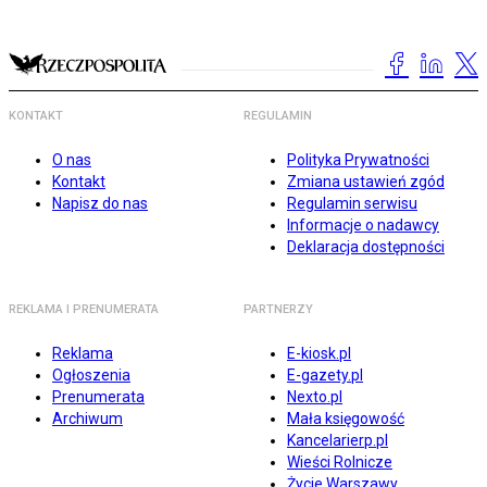
KONTAKT
REGULAMIN
O nas
Polityka Prywatności
Kontakt
Zmiana ustawień zgód
Napisz do nas
Regulamin serwisu
Informacje o nadawcy
Deklaracja dostępności
REKLAMA I PRENUMERATA
PARTNERZY
Reklama
E-kiosk.pl
Ogłoszenia
E-gazety.pl
Prenumerata
Nexto.pl
Archiwum
Mała księgowość
Kancelarierp.pl
Wieści Rolnicze
Życie Warszawy