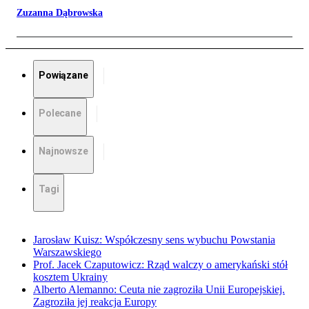
Zuzanna Dąbrowska
Powiązane
Polecane
Najnowsze
Tagi
Jarosław Kuisz: Współczesny sens wybuchu Powstania
Warszawskiego
Prof. Jacek Czaputowicz: Rząd walczy o amerykański stół
kosztem Ukrainy
Alberto Alemanno: Ceuta nie zagroziła Unii Europejskiej.
Zagroziła jej reakcja Europy