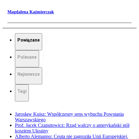
Magdalena Kaźmierczak
Powiązane
Polecane
Najnowsze
Tagi
Jarosław Kuisz: Współczesny sens wybuchu Powstania
Warszawskiego
Prof. Jacek Czaputowicz: Rząd walczy o amerykański stół
kosztem Ukrainy
Alberto Alemanno: Ceuta nie zagroziła Unii Europejskiej.