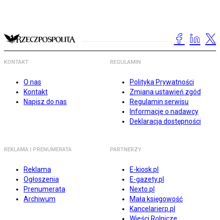
KONTAKT
REGULAMIN
O nas
Polityka Prywatności
Kontakt
Zmiana ustawień zgód
Napisz do nas
Regulamin serwisu
Informacje o nadawcy
Deklaracja dostępności
REKLAMA I PRENUMERATA
PARTNERZY
Reklama
E-kiosk.pl
Ogłoszenia
E-gazety.pl
Prenumerata
Nexto.pl
Archiwum
Mała księgowość
Kancelarierp.pl
Wieści Rolnicze